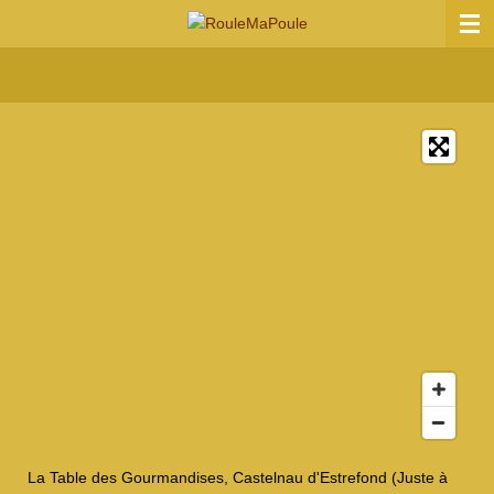
Passer
au
contenu
principal
La Table des Gourmandises, Castelnau d'Estrefond (Juste à