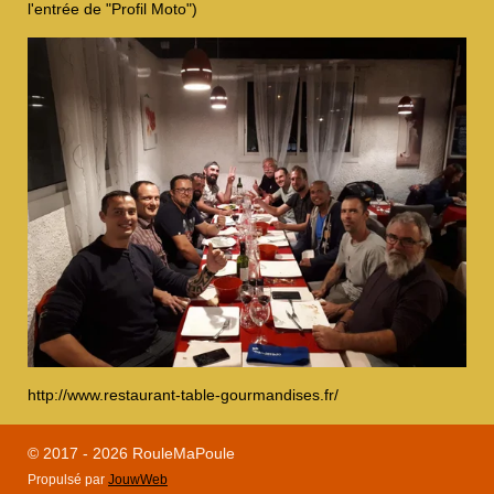
l'entrée de "Profil Moto")
http://www.restaurant-table-gourmandises.fr/
© 2017 - 2026 RouleMaPoule
Propulsé par
JouwWeb