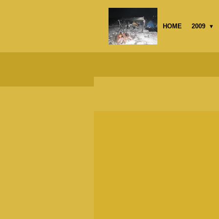
Passer
au
HOME
2009
contenu
principal