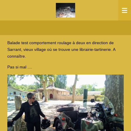
Passer
au
contenu
principal
Balade test comportement roulage à deux en direction de
Sarrant, vieux village où se trouve une librairie-tartinerie. A
connaître.
Pas si mal ....