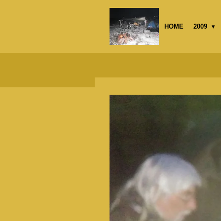
Passer
au
HOME
2009
contenu
principal